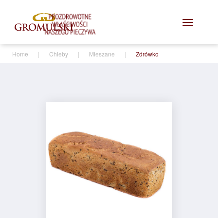
Toggle
navigatio
Home
|
Chleby
|
Mieszane
|
Zdrówko