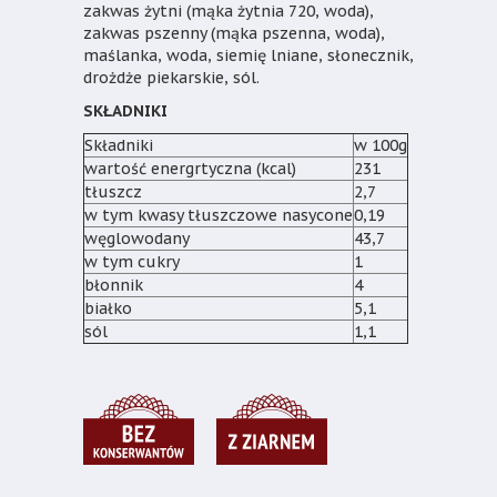
zakwas żytni (mąka żytnia 720, woda),
zakwas pszenny (mąka pszenna, woda),
maślanka, woda, siemię lniane, słonecznik,
drożdże piekarskie, sól.
SKŁADNIKI
Składniki
w 100g
wartość energrtyczna (kcal)
231
tłuszcz
2,7
w tym kwasy tłuszczowe nasycone
0,19
węglowodany
43,7
w tym cukry
1
błonnik
4
białko
5,1
sól
1,1