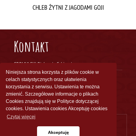
CHLEB ŻYTNI Z JAGODAMI GOJI
Kontakt
GROMULSKI Piekarnia Cukiernia
Niniejsza strona korzysta z plików cookie w
ul. Przemysłowa 2
celach statystycznych oraz ułatwienia
05-300 Mińsk Mazowiecki
korzystania z serwisu. Ustawienia te można
biuro@piekarniagromulski.pl
zmienić. Szczegółowe informacje o plikach
tel.: 25 758-63-68
Cookies znajdują się w Polityce dotyczącej
fax: 25 759-41-51
cookies. Ustawienia cookies Akceptuję cookies
Czytaj więcej
Copyright by GROMULSKI Piekarnia Cukiernia - 2019 |
Polityka
prywatności
Akceptuję