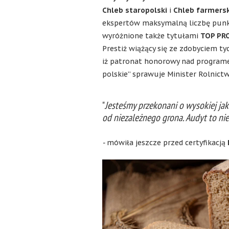
Chleb staropolski
i
Chleb farmers
ekspertów maksymalną liczbę punk
wyróżnione także tytułami
TOP PR
Prestiż wiążący się ze zdobyciem ty
iż patronat honorowy nad progra
polskie” sprawuje Minister Rolnictw
"
Jesteśmy przekonani o wysokiej jak
od niezależnego grona. Audyt to nie
-
mówiła jeszcze przed certyfikacją