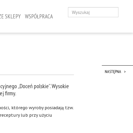
ZE SKLEPY
WSPÓŁPRACA
NASTĘPNA
yjnego „Doceń polskie”. Wysokie
j firmy.
ści, którego wyroby posiadają tzw.
eceptury lub przy użyciu