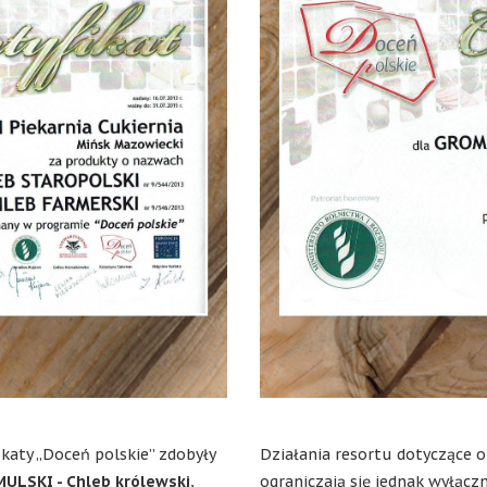
fikaty „Doceń polskie” zdobyły
Działania resortu dotyczące 
MULSKI - Chleb królewski
,
ograniczają się jednak wyłącz