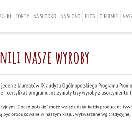
BUŁKI
TORTY
NA SŁODKO
NA SŁONO
BLOG
O FIRMIE
NAS
żnili nasze wyroby
 jeden z laureatów IX audytu Ogólnopolskiego Programu Promoc
e - certyfikat programu, otrzymały trzy wyroby z asortymentu te
jnym „Doceń polskie” może wziąć udział każdy producent żywno
zą być produkowane w naszym kraju, wytwarzane wg tradycyjnej r