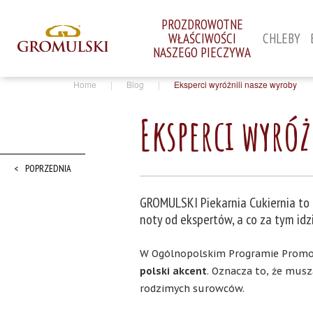
PROZDROWOTNE
WŁAŚCIWOŚCI
CHLEBY
NASZEGO PIECZYWA
Home
|
Blog
|
Eksperci wyróżnili nasze wyroby
Eksperci wyró
POPRZEDNIA
GROMULSKI Piekarnia Cukiernia to
noty od ekspertów, a co za tym idzi
W Ogólnopolskim Programie Promocy
polski akcent
. Oznacza to, że mus
rodzimych surowców.