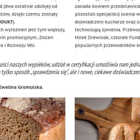
ki
(dwa ostatnie zdobyły od
zasiada bowiem przedstawiciel
tów, dzięki czemu zostały
pozostali specjaliści) ocenia 
ODUKT
).
doświadczeni kucharze oraz 
ch wyróżnień jest tym większy,
technologią żywienia. Przewo
mem promocyjnym „Doceń
Mirek Drewniak, członek Fund
a i Rozwoju Wsi.
popularnych przewodników ku
ości naszych wypieków, udział w certyfikacji umożliwia nam jedn
 tylko sposób „sprawdzenia się”, ale i nowe, ciekawe doświadczen
Ewelina Gromulska
.